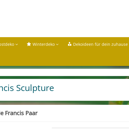
bstdeko
Winterdeko
Dekoideen für dein zuhause
ncis Sculpture
de Francis Paar