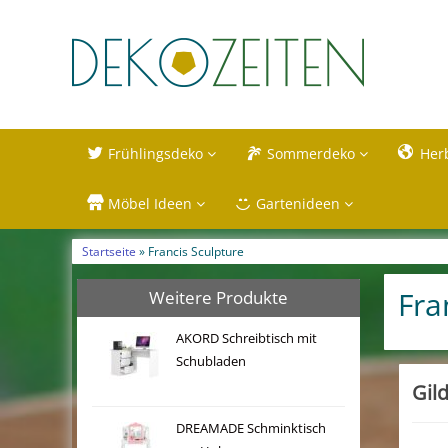
Frühlingsdeko
Sommerdeko
Her
Möbel Ideen
Gartenideen
Startseite
» Francis Sculpture
Fra
Weitere Produkte
AKORD Schreibtisch mit
Schubladen
Gil
DREAMADE Schminktisch