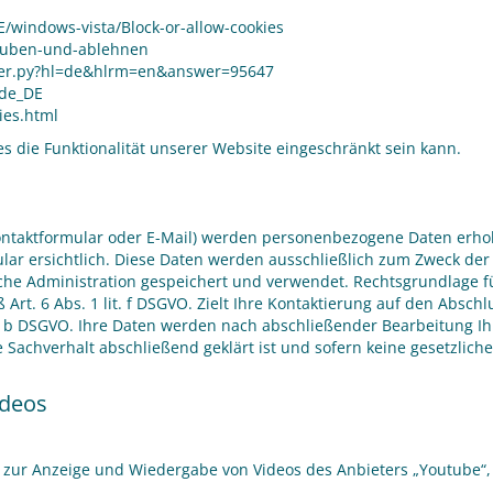
E/windows-vista/Block-or-allow-cookies
rlauben-und-ablehnen
swer.py?hl=de&hlrm=en&answer=95647
=de_DE
ies.html
s die Funktionalität unserer Website eingeschränkt sein kann.
ntaktformular oder E-Mail) werden personenbezogene Daten erhob
lar ersichtlich. Diese Daten werden ausschließlich zum Zweck der
e Administration gespeichert und verwendet. Rechtsgrundlage für
t. 6 Abs. 1 lit. f DSGVO. Zielt Ihre Kontaktierung auf den Abschlu
t. b DSGVO. Ihre Daten werden nach abschließender Bearbeitung Ihre
Sachverhalt abschließend geklärt ist und sofern keine gesetzlic
ideos
 zur Anzeige und Wiedergabe von Videos des Anbieters „Youtube“,