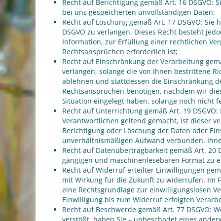
Recht auf Berichtigung gemäß Art. 16 DSGVO: Si
bei uns gespeicherten unvollständigen Daten;
Recht auf Löschung gemäß Art. 17 DSGVO: Sie h
DSGVO zu verlangen. Dieses Recht besteht jed
Information, zur Erfüllung einer rechtlichen V
Rechtsansprüchen erforderlich ist;
Recht auf Einschränkung der Verarbeitung gem
verlangen, solange die von Ihnen bestrittene R
ablehnen und stattdessen die Einschränkung d
Rechtsansprüchen benötigen, nachdem wir die
Situation eingelegt haben, solange noch nicht 
Recht auf Unterrichtung gemäß Art. 19 DSGVO:
Verantwortlichen geltend gemacht, ist dieser v
Berichtigung oder Löschung der Daten oder Eins
unverhältnismäßigen Aufwand verbunden. Ihnen
Recht auf Datenübertragbarkeit gemäß Art. 20 D
gängigen und maschinenlesebaren Format zu erh
Recht auf Widerruf erteilter Einwilligungen gem
mit Wirkung für die Zukunft zu widerrufen. Im 
eine Rechtsgrundlage zur einwilligungslosen V
Einwilligung bis zum Widerruf erfolgten Verarbe
Recht auf Beschwerde gemäß Art. 77 DSGVO: We
verstößt, haben Sie – unbeschadet eines anderw