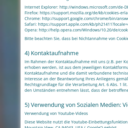
Internet Explorer: http://windows.microsoft.com/de-D
Firefox: https://support.mozilla.org/de/kb/cookies-e
Chrome: http://support.google.com/chrome/bin/an
Safari: https://support.apple.com/kb/ph21411?locale
Opera: http://help.opera.com/Windows/10.20/de/cook
Bitte beachten Sie, dass bei Nichtannahme von Cookie
4) Kontaktaufnahme
Im Rahmen der Kontaktaufnahme mit uns (z.B. per Ko
erhoben werden, ist aus dem jeweiligen Kontaktformu
Kontaktaufnahme und die damit verbundene technisch
Interesse an der Beantwortung Ihres Anliegens gemäß Ar
Rechtsgrundlage für die Verarbeitung Art. 6 Abs. 1 li
den Umständen entnehmen lässt, dass der betroffene 
5) Verwendung von Sozialen Medien: V
Verwendung von Youtube-Videos
Diese Website nutzt die Youtube-Einbettungsfunktion
Mountain View, CA 94043, USA („Google“) gehört.