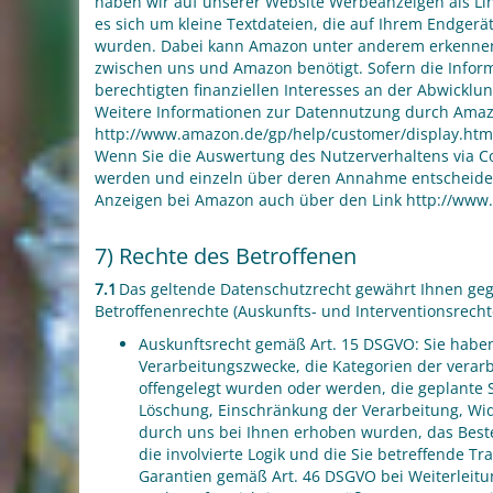
haben wir auf unserer Website Werbeanzeigen als Lin
es sich um kleine Textdateien, die auf Ihrem Endgerä
wurden. Dabei kann Amazon unter anderem erkennen, 
zwischen uns und Amazon benötigt. Sofern die Infor
berechtigten finanziellen Interesses an der Abwicklu
Weitere Informationen zur Datennutzung durch Amaz
http://www.amazon.de/gp/help/customer/display.htm
Wenn Sie die Auswertung des Nutzerverhaltens via Coo
werden und einzeln über deren Annahme entscheiden 
Anzeigen bei Amazon auch über den Link http://www.
7) Rechte des Betroffenen
7.1
Das geltende Datenschutzrecht gewährt Ihnen ge
Betroffenenrechte (Auskunfts- und Interventionsrecht
Auskunftsrecht gemäß Art. 15 DSGVO: Sie haben
Verarbeitungszwecke, die Kategorien der vera
offengelegt wurden oder werden, die geplante S
Löschung, Einschränkung der Verarbeitung, Wid
durch uns bei Ihnen erhoben wurden, das Besteh
die involvierte Logik und die Sie betreffende 
Garantien gemäß Art. 46 DSGVO bei Weiterleitun