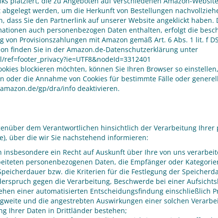
ks platziert, die zu Angeboten auf verschiedenen Amazon-Websites
t abgelegt werden, um die Herkunft von Bestellungen nachvollziehe
dass Sie den Partnerlink auf unserer Website angeklickt haben.
mationen auch personenbezogen Daten enthalten, erfolgt die besc
ng von Provisionszahlungen mit Amazon gemäß Art. 6 Abs. 1 lit. f 
on finden Sie in der Amazon.de-Datenschutzerklärung unter
l/ref=footer_privacy?ie=UTF8&nodeId=3312401
kies blockieren möchten, können Sie Ihren Browser so einstellen,
oder die Annahme von Cookies für bestimmte Fälle oder generell
amazon.de/gp/dra/info deaktivieren.
genüber dem Verantwortlichen hinsichtlich der Verarbeitung Ihr
e), über die wir Sie nachstehend informieren:
 insbesondere ein Recht auf Auskunft über Ihre von uns verarbe
rbeiteten personenbezogenen Daten, die Empfänger oder Kategori
peicherdauer bzw. die Kriterien für die Festlegung der Speicherd
erspruch gegen die Verarbeitung, Beschwerde bei einer Aufsichtsb
en einer automatisierten Entscheidungsfindung einschließlich Pro
Tragweite und die angestrebten Auswirkungen einer solchen Verarbe
g Ihrer Daten in Drittländer bestehen;