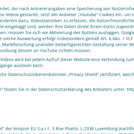
ndet, der nach Anbieterangaben eine Speicherung von Nutzerinfor
be-Videos gestartet, setzt der Anbieter „Youtube“ Cookies ein, u
anderem dazu, Videostatistiken zu erfassen, die Nutzerfreundlich
 eingeloggt sind, werden Ihre Daten direkt Ihrem Konto zugeordne
n, müssen Sie sich vor Aktivierung des Buttons ausloggen. Google 
ne solche Auswertung erfolgt insbesondere gemäß Art. 6 Abs. 1 lit.
, Marktforschung und/oder bedarfsgerechten Gestaltung seiner We
r Ausübung dessen an YouTube richten müssen.
 Videos wird bei jedem Aufruf dieser Website eine Verbindung z
rgänge auslösen kann.
ische Datenschutzübereinkommen „Privacy Shield“ zertifiziert, welc
finden Sie in der Datenschutzerklärung des Anbieters unter: http
der Amazon EU S.a.r.l., 5 Rue Plaetis, L-2338 Luxemburg (nachf