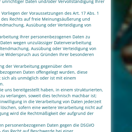
r unrichtiger Daten und/oder Vervollständigung Ihrer
Vorliegen der Voraussetzungen des Art. 17 Abs. 1
g des Rechts auf freie Meinungsäußerung und
eltendmachung, Ausübung oder Verteidigung von
rarbeitung Ihrer personenbezogenen Daten zu
er Daten wegen unzulässiger Datenverarbeitung
Geltendmachung, Ausübung oder Verteidigung von
Sie Widerspruch aus Gründen Ihrer besonderen
kung der Verarbeitung gegenüber dem
enbezogenen Daten offengelegt wurden, diese
 sich als unmöglich oder ist mit einem
n.
 uns bereitgestellt haben, in einem strukturierten,
u verlangen, soweit dies technisch machbar ist;
inwilligung in die Verarbeitung von Daten jederzeit
löschen, sofern eine weitere Verarbeitung nicht auf
igung wird die Rechtmäßigkeit der aufgrund der
enden personenbezogenen Daten gegen die DSGVO
– das Recht auf Beschwerde bei einer