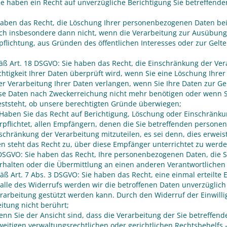
e haben ein Recht auf unverzügliche Berichtigung Sie betreffende
aben das Recht, die Löschung Ihrer personenbezogenen Daten bei 
och insbesondere dann nicht, wenn die Verarbeitung zur Ausübun
erpflichtung, aus Gründen des öffentlichen Interesses oder zur G
äß Art. 18 DSGVO: Sie haben das Recht, die Einschränkung der Ve
ichtigkeit Ihrer Daten überprüft wird, wenn Sie eine Löschung Ihr
er Verarbeitung Ihrer Daten verlangen, wenn Sie Ihre Daten zur 
se Daten nach Zweckerreichung nicht mehr benötigen oder wenn 
feststeht, ob unsere berechtigten Gründe überwiegen;
 Haben Sie das Recht auf Berichtigung, Löschung oder Einschrän
erpflichtet, allen Empfängern, denen die Sie betreffenden person
chränkung der Verarbeitung mitzuteilen, es sei denn, dies erweist
 steht das Recht zu, über diese Empfänger unterrichtet zu werde
SGVO: Sie haben das Recht, Ihre personenbezogenen Daten, die Sie
alten oder die Übermittlung an einen anderen Verantwortlichen z
äß Art. 7 Abs. 3 DSGVO: Sie haben das Recht, eine einmal erteilte E
Falle des Widerrufs werden wir die betroffenen Daten unverzüglich 
erarbeitung gestützt werden kann. Durch den Widerruf der Einwill
itung nicht berührt;
nn Sie der Ansicht sind, dass die Verarbeitung der Sie betreff
eitigen verwaltungsrechtlichen oder gerichtlichen Rechtsbehelfs 