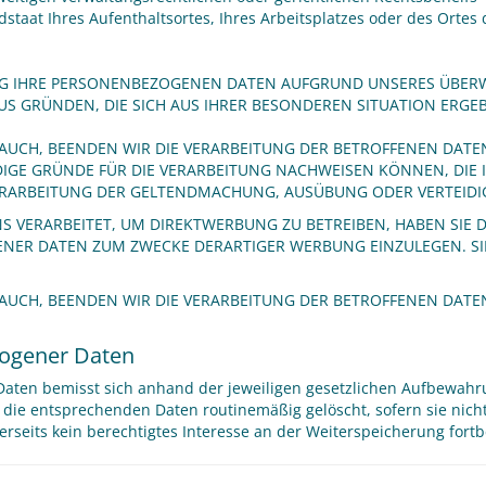
staat Ihres Aufenthaltsortes, Ihres Arbeitsplatzes oder des Orte
G IHRE PERSONENBEZOGENEN DATEN AUFGRUND UNSERES ÜBERW
 AUS GRÜNDEN, DIE SICH AUS IHRER BESONDEREN SITUATION ERG
UCH, BEENDEN WIR DIE VERARBEITUNG DER BETROFFENEN DATEN.
GE GRÜNDE FÜR DIE VERARBEITUNG NACHWEISEN KÖNNEN, DIE 
ERARBEITUNG DER GELTENDMACHUNG, AUSÜBUNG ODER VERTEID
VERARBEITET, UM DIREKTWERBUNG ZU BETREIBEN, HABEN SIE DA
ENER DATEN ZUM ZWECKE DERARTIGER WERBUNG EINZULEGEN. S
AUCH, BEENDEN WIR DIE VERARBEITUNG DER BETROFFENEN DATE
zogener Daten
en bemisst sich anhand der jeweiligen gesetzlichen Aufbewahrung
 die entsprechenden Daten routinemäßig gelöscht, sofern sie nich
seits kein berechtigtes Interesse an der Weiterspeicherung fortb