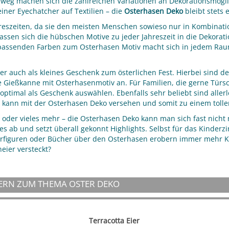
nweg machen sich die zahlreichen Variationen an Dekorationsmög
iner Eyechatcher auf Textilien – die
Osterhasen Deko
bleibt stets
reszeiten, da sie den meisten Menschen sowieso nur in Kombinat
sen sich die hübschen Motive zu jeder Jahreszeit in die Dekorat
passenden Farben zum Osterhasen Motiv macht sich in jedem Raum
r auch als kleines Geschenk zum österlichen Fest. Hierbei sind de
ne Gießkanne mit Osterhasenmotiv an. Für Familien, die gerne Türsc
ptimal als Geschenk auswählen. Ebenfalls sehr beliebt sind allerl
kte kann mit der Osterhasen Deko versehen und somit zu einem tol
, oder vieles mehr – die Osterhasen Deko kann man sich fast nicht 
es ab und setzt überall gekonnt Highlights. Selbst für das Kinderz
ierfiguren oder Bücher über den Osterhasen erobern immer mehr 
eier versteckt?
ERN ZUM THEMA OSTER DEKO
Terracotta Eier