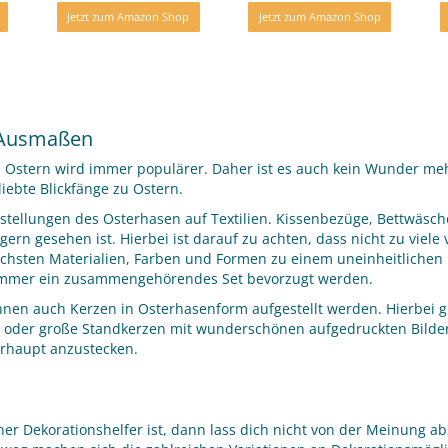
Jetzt zum Amazon Shop
Jetzt zum Amazon Shop
 Ausmaßen
 zu Ostern wird immer populärer. Daher ist es auch kein Wunder meh
liebte Blickfänge zu Ostern.
tellungen des Osterhasen auf Textilien. Kissenbezüge, Bettwäsche 
gern gesehen ist. Hierbei ist darauf zu achten, dass nicht zu viel
ichsten Materialien, Farben und Formen zu einem uneinheitlichen 
 immer ein zusammengehörendes Set bevorzugt werden.
en auch Kerzen in Osterhasenform aufgestellt werden. Hierbei gib
orm oder große Standkerzen mit wunderschönen aufgedruckten Bild
berhaupt anzustecken.
er Dekorationshelfer ist, dann lass dich nicht von der Meinung a