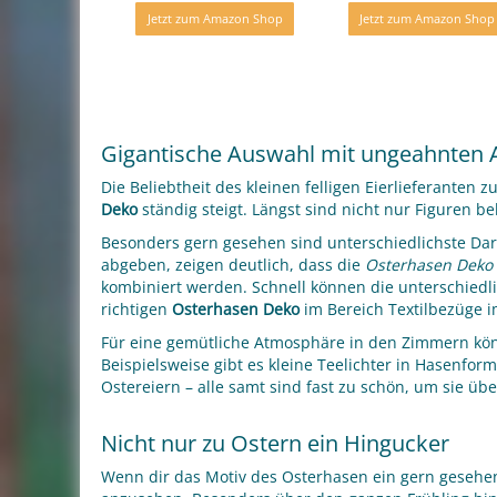
Jetzt zum Amazon Shop
Jetzt zum Amazon Shop
Gigantische Auswahl mit ungeahnten
Die Beliebtheit des kleinen felligen Eierlieferanten
Deko
ständig steigt. Längst sind nicht nur Figuren be
Besonders gern gesehen sind unterschiedlichste Dars
abgeben, zeigen deutlich, dass die
Osterhasen Deko
kombiniert werden. Schnell können die unterschiedl
richtigen
Osterhasen Deko
im Bereich Textilbezüge
Für eine gemütliche Atmosphäre in den Zimmern könn
Beispielsweise gibt es kleine Teelichter in Hasenf
Ostereiern – alle samt sind fast zu schön, um sie ü
Nicht nur zu Ostern ein Hingucker
Wenn dir das Motiv des Osterhasen ein gern gesehen