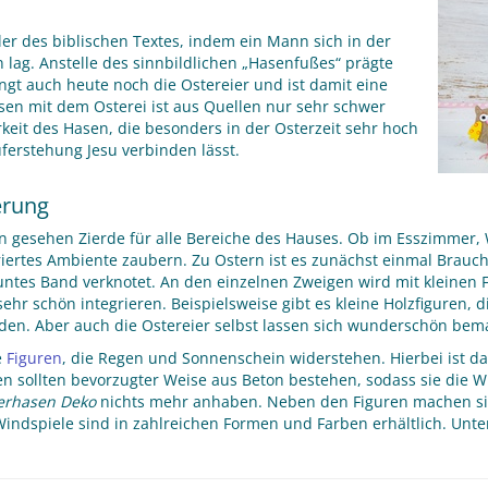
er des biblischen Textes, indem ein Mann sich in der
n lag. Anstelle des sinnbildlichen „Hasenfußes“ prägte
ingt auch heute noch die Ostereier und ist damit eine
asen mit dem Osterei ist aus Quellen nur sehr schwer
rkeit des Hasen, die besonders in der Osterzeit sehr hoch
ferstehung Jesu verbinden lässt.
erung
rn gesehen Zierde für alle Bereiche des Hauses. Ob im Esszimmer,
oriertes Ambiente zaubern. Zu Ostern ist es zunächst einmal Brauch
 buntes Band verknotet. An den einzelnen Zweigen wird mit kleinen
ehr schön integrieren. Beispielsweise gibt es kleine Holzfiguren, d
den. Aber auch die Ostereier selbst lassen sich wunderschön bem
e
Figuren
, die Regen und Sonnenschein widerstehen. Hierbei ist da
ren sollten bevorzugter Weise aus Beton bestehen, sodass sie die
erhasen Deko
nichts mehr anhaben. Neben den Figuren machen sic
indspiele sind in zahlreichen Formen und Farben erhältlich. Unter