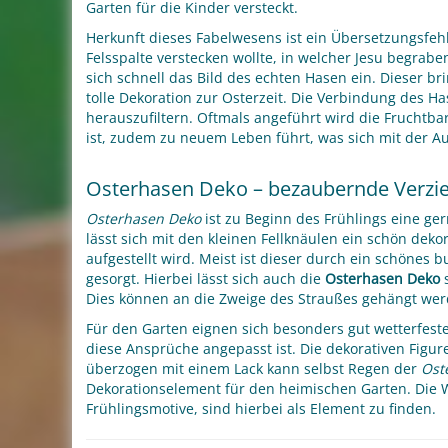
Garten für die Kinder versteckt.
Herkunft dieses Fabelwesens ist ein Übersetzungsfehl
Felsspalte verstecken wollte, in welcher Jesu begrabe
sich schnell das Bild des echten Hasen ein. Dieser br
tolle Dekoration zur Osterzeit. Die Verbindung des H
herauszufiltern. Oftmals angeführt wird die Fruchtba
ist, zudem zu neuem Leben führt, was sich mit der Au
Osterhasen Deko – bezaubernde Verzi
Osterhasen Deko
ist zu Beginn des Frühlings eine ge
lässt sich mit den kleinen Fellknäulen ein schön dek
aufgestellt wird. Meist ist dieser durch ein schönes
gesorgt. Hierbei lässt sich auch die
Osterhasen Deko
s
Dies können an die Zweige des Straußes gehängt wer
Für den Garten eignen sich besonders gut wetterfest
diese Ansprüche angepasst ist. Die dekorativen Figu
überzogen mit einem Lack kann selbst Regen der
Ost
Dekorationselement für den heimischen Garten. Die W
Frühlingsmotive, sind hierbei als Element zu finden.