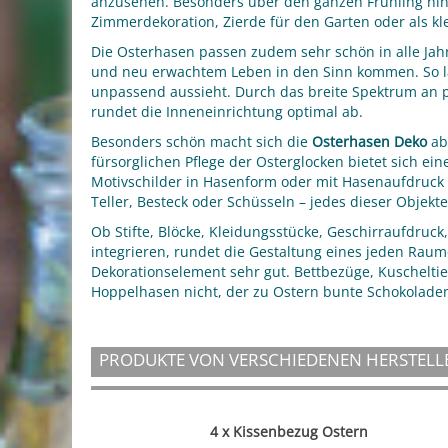
anzusehen. Besonders über den ganzen Frühling hi
Zimmerdekoration, Zierde für den Garten oder als kle
Die Osterhasen passen zudem sehr schön in alle Jah
und neu erwachtem Leben in den Sinn kommen. So las
unpassend aussieht. Durch das breite Spektrum an 
rundet die Inneneinrichtung optimal ab.
Besonders schön macht sich die
Osterhasen Deko
abe
fürsorglichen Pflege der Osterglocken bietet sich ei
Motivschilder in Hasenform oder mit Hasenaufdruck o
Teller, Besteck oder Schüsseln – jedes dieser Obje
Ob Stifte, Blöcke, Kleidungsstücke, Geschirraufdruck
integrieren, rundet die Gestaltung eines jeden Raum
Dekorationselement sehr gut. Bettbezüge, Kuschelt
Hoppelhasen nicht, der zu Ostern bunte Schokoladen
PRODUKTE VON VERSCHIEDENEN HERSTELL
4 x Kissenbezug Ostern