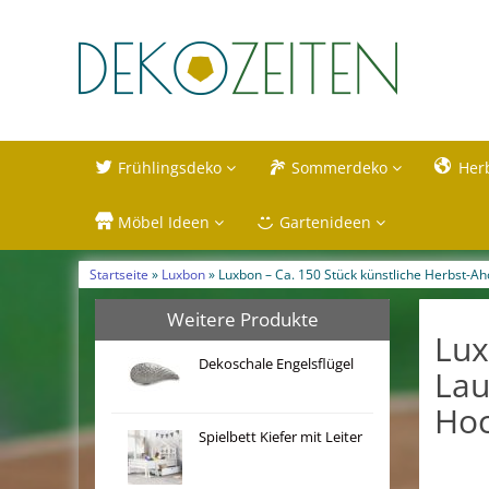
Frühlingsdeko
Sommerdeko
Her
Möbel Ideen
Gartenideen
Startseite
»
Luxbon
» Luxbon – Ca. 150 Stück künstliche Herbst-Ah
Weitere Produkte
Lux
Dekoschale Engelsflügel
Lau
Hoc
Spielbett Kiefer mit Leiter