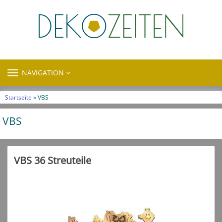
TOGGLE
NAVIGATION
NAVIGATION
Startseite
» VBS
VBS
VBS 36 Streuteile