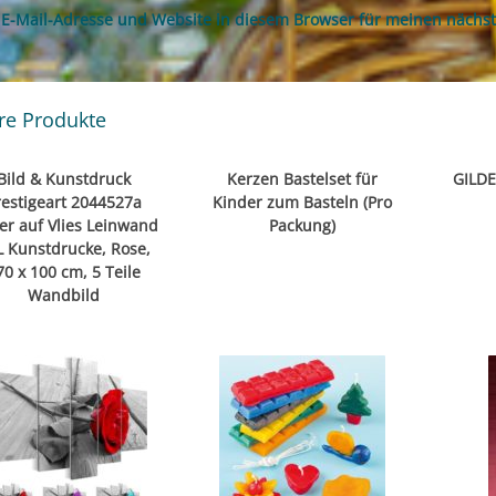
E-Mail-Adresse und Website in diesem Browser für meinen nächs
re Produkte
Bild & Kunstdruck
Kerzen Bastelset für
GILDE
restigeart 2044527a
Kinder zum Basteln (Pro
er auf Vlies Leinwand
Packung)
L Kunstdrucke, Rose,
70 x 100 cm, 5 Teile
Wandbild