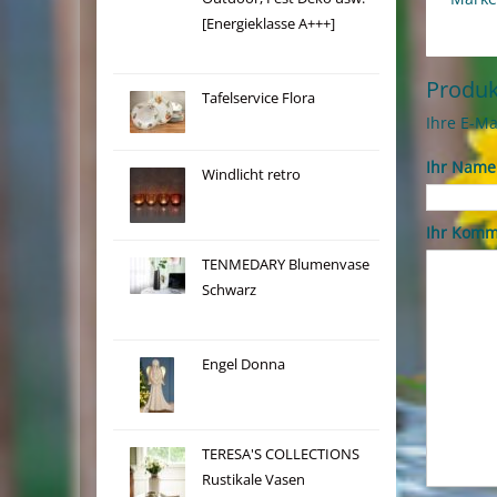
[Energieklasse A+++]
Produ
Tafelservice Flora
Ihre E-Ma
Ihr Name
Windlicht retro
Ihr Komm
TENMEDARY Blumenvase
Schwarz
Engel Donna
TERESA'S COLLECTIONS
Rustikale Vasen