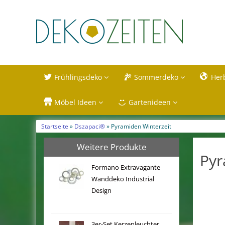
Frühlingsdeko
Sommerdeko
Her
Möbel Ideen
Gartenideen
Startseite
»
Dszapaci®
» Pyramiden Winterzeit
Weitere Produkte
Pyr
Formano Extravagante
Wanddeko Industrial
Design
3er-Set Kerzenleuchter