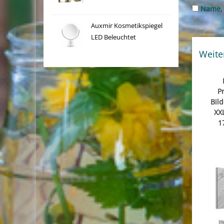
Name, 
Auxmir Kosmetikspiegel
LED Beleuchtet
Weite
P
Bild
XX
1