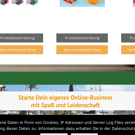
Produktbeschreibung
Produktbeschreibung
Pr
Jetzt zum Amazon Shop
Jetzt zum Amazon Shop
Jet
e Daten in Form von Cookies, IP Adressen und Server Log Files verarb
ng dieser Daten zu. Informationen dazu erhalten Sie in der Datenschut