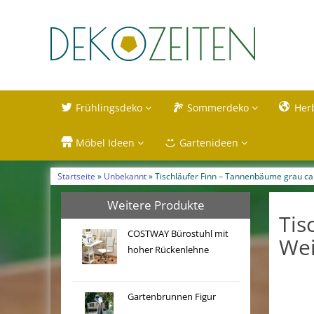
Frühlingsdeko
Sommerdeko
Her
Möbel Ideen
Gartenideen
Startseite
»
Unbekannt
» Tischläufer Finn – Tannenbäume grau c
Weitere Produkte
Tis
COSTWAY Bürostuhl mit
Wei
hoher Rückenlehne
Gartenbrunnen Figur