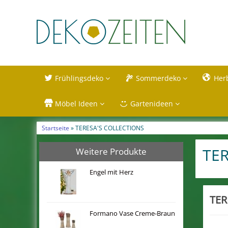
Frühlingsdeko
Sommerdeko
Her
Möbel Ideen
Gartenideen
Startseite
» TERESA'S COLLECTIONS
TER
Weitere Produkte
Engel mit Herz
TER
Formano Vase Creme-Braun