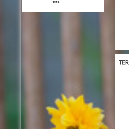
innen
TER