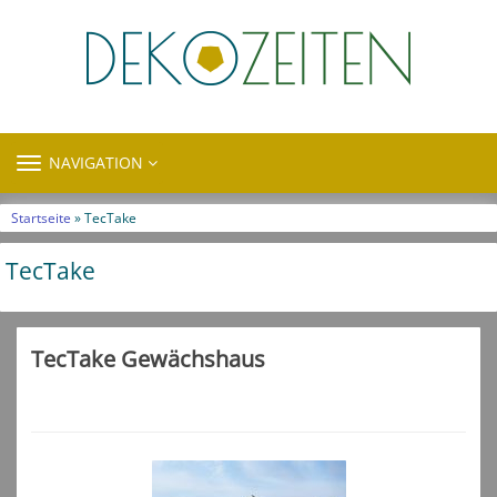
TOGGLE
NAVIGATION
NAVIGATION
Startseite
» TecTake
TecTake
TecTake Gewächshaus