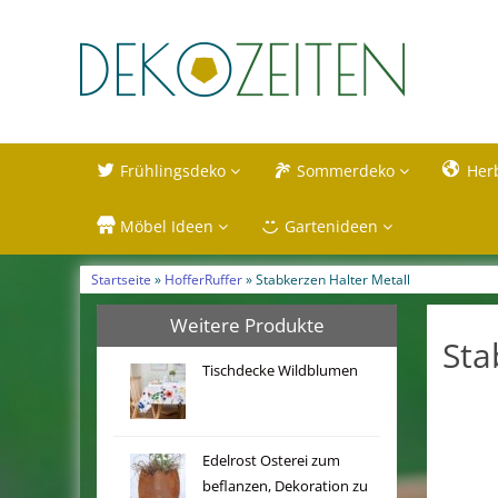
Frühlingsdeko
Sommerdeko
Her
Möbel Ideen
Gartenideen
Startseite
»
HofferRuffer
» Stabkerzen Halter Metall
Weitere Produkte
Sta
Tischdecke Wildblumen
Edelrost Osterei zum
beflanzen, Dekoration zu