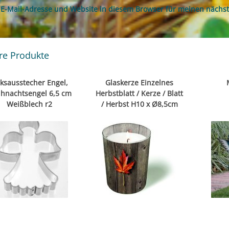
E-Mail-Adresse und Website in diesem Browser für meinen nächs
re Produkte
ksausstecher Engel,
Glaskerze Einzelnes
hnachtsengel 6,5 cm
Herbstblatt / Kerze / Blatt
Weißblech r2
/ Herbst H10 x Ø8,5cm