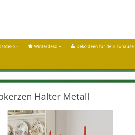
bstdeko
Winterdeko
Dekoideen für dein zuhause
bkerzen Halter Metall