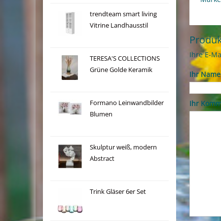
trendteam smart living
Vitrine Landhausstil
Produ
Ihre E-Ma
TERESA'S COLLECTIONS
Grüne Golde Keramik
Ihr Name
Formano Leinwandbilder
Ihr Komm
Blumen
Skulptur weiß, modern
Abstract
Trink Gläser 6er Set