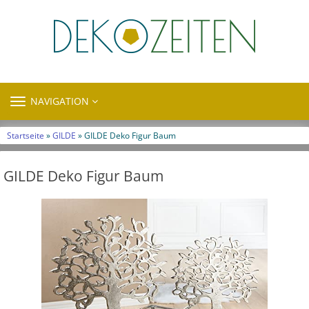
TOGGLE
NAVIGATION
NAVIGATION
Startseite
»
GILDE
» GILDE Deko Figur Baum
GILDE Deko Figur Baum