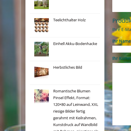
Produ
Teelichthalter Holz
Ihre E-Ma
Ihr Name
Einhell Akku-Bodenhacke
Ihr Komm
Herbstliches Bild
Romantische Blumen
Pinsel Effekt, Format:
120×80 auf Leinwand, XXL
riesige Bilder fertig
gerahmt mit Keilrahmen,
Kunstdruck auf Wandbild