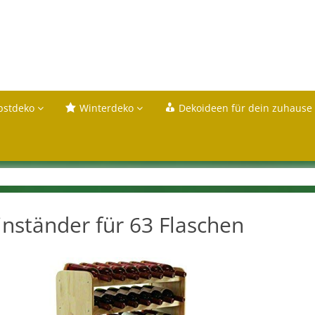
bstdeko
Winterdeko
Dekoideen für dein zuhause
nständer für 63 Flaschen