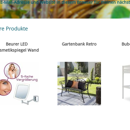
E-Mail-Adresse und Website in diesem Browser für meinen nächs
re Produkte
Beurer LED
Gartenbank Retro
Bub
smetikspiegel Wand