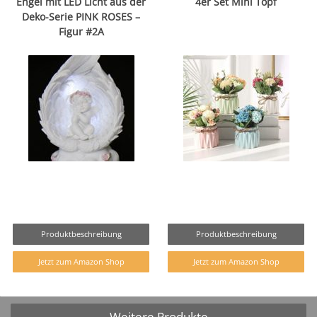
Engel mit LED Licht aus der
4er Set Mini Topf
Deko-Serie PINK ROSES –
Figur #2A
Produktbeschreibung
Produktbeschreibung
Jetzt zum Amazon Shop
Jetzt zum Amazon Shop
Weitere Produkte