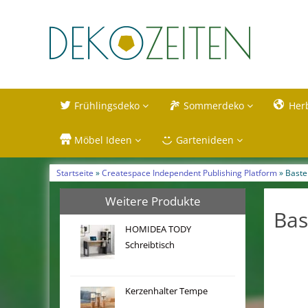
Frühlingsdeko
Sommerdeko
Her
Möbel Ideen
Gartenideen
Startseite
»
Createspace Independent Publishing Platform
» Baste
Weitere Produkte
Bas
HOMIDEA TODY
Schreibtisch
Kerzenhalter Tempe