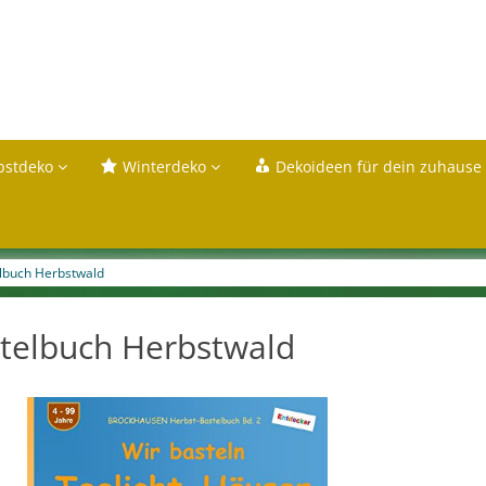
bstdeko
Winterdeko
Dekoideen für dein zuhause
lbuch Herbstwald
telbuch Herbstwald