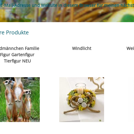
E-Mail-Adresse und Website in diesem Browser für meinen nächs
re Produkte
dmännchen Familie
Windlicht
Wei
Figur Gartenfigur
Tierfigur NEU