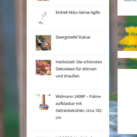
Einhell Akku-Sense Agillo
Produ
Ihre E-Ma
Zwergstiefel Statue
Ihr Name
Herbstzeit: Die schönsten
Ihr Komm
Dekoideen für drinnen
und draußen
Widmann 2408P – Palme
aufblasbar mit
Getränkekühler, circa 182
cm