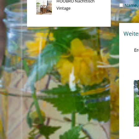
HOOBRO Nachttisch
Name, 
Vintage
Weite
Er