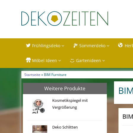
Frühlingsdeko
Sommerdeko
Her
Möbel Ideen
Gartenideen
Startseite
» BIM Furniture
BIM
Weitere Produkte
Kosmetikspiegel mit
Vergrößerung
BIM
Deko Schlitten