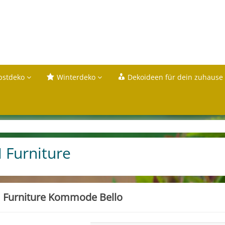
bstdeko
Winterdeko
Dekoideen für dein zuhause
 Furniture
 Furniture Kommode Bello