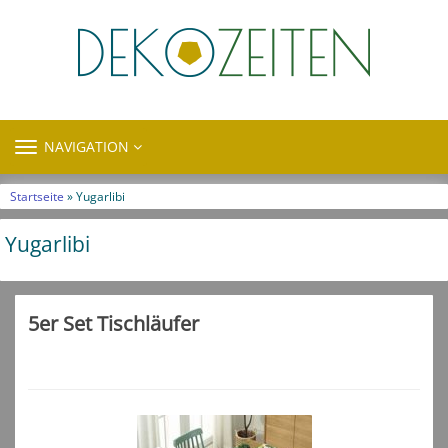
TOGGLE
NAVIGATION
NAVIGATION
Startseite
» Yugarlibi
Yugarlibi
5er Set Tischläufer