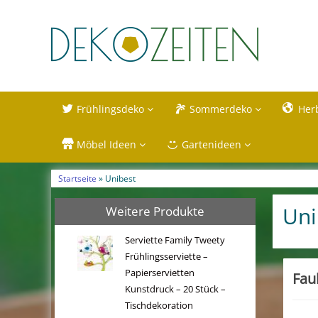
Frühlingsdeko
Sommerdeko
Her
Möbel Ideen
Gartenideen
Startseite
» Unibest
Uni
Weitere Produkte
Serviette Family Tweety
Frühlingsserviette –
Papierservietten
Fau
Kunstdruck – 20 Stück –
Tischdekoration