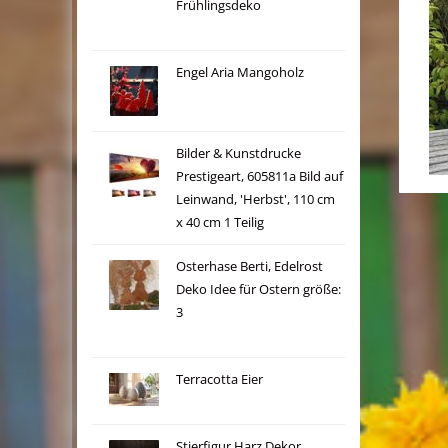
Frühlingsdeko
Engel Aria Mangoholz
Bilder & Kunstdrucke
Prestigeart, 605811a Bild auf
Leinwand, 'Herbst', 110 cm
x 40 cm 1 Teilig
Osterhase Berti, Edelrost
Deko Idee für Ostern größe:
3
Terracotta Eier
Stierfigur Harz Dekor