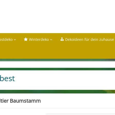
bstdeko
Winterdeko
Dekoideen für dein zuhause
best
ltier Baumstamm