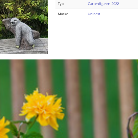
Typ
Gartenfiguren-2022
Marke
Unibest