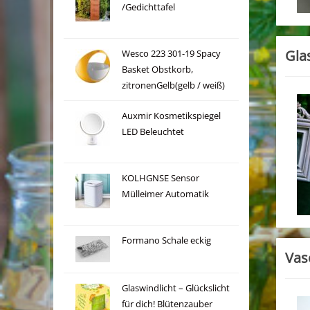
/Gedichttafel
Gla
Wesco 223 301-19 Spacy
Basket Obstkorb,
zitronenGelb(gelb / weiß)
Auxmir Kosmetikspiegel
LED Beleuchtet
KOLHGNSE Sensor
Mülleimer Automatik
Formano Schale eckig
Vas
Glaswindlicht – Glückslicht
für dich! Blütenzauber