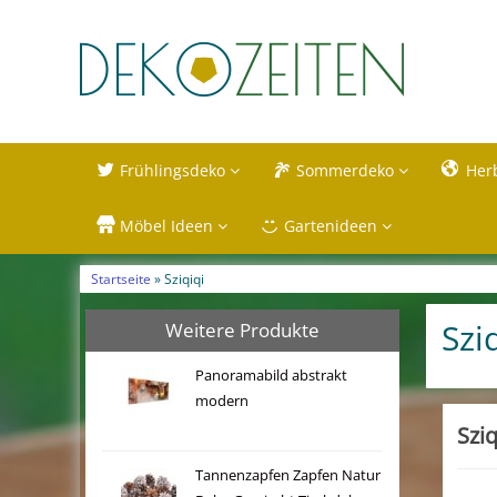
Frühlingsdeko
Sommerdeko
Her
Möbel Ideen
Gartenideen
Startseite
» Sziqiqi
Szi
Weitere Produkte
Panoramabild abstrakt
modern
Szi
Tannenzapfen Zapfen Natur