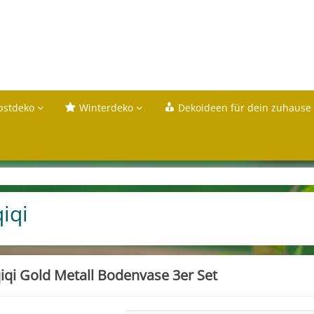
bstdeko
Winterdeko
Dekoideen für dein zuhause
qiqi
qiqi Gold Metall Bodenvase 3er Set