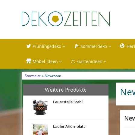
Frühlingsdeko
Sommerdeko
Her
Möbel Ideen
Gartenideen
Startseite
» Newroom
Ne
Weitere Produkte
Feuerstelle Stahl
New
Läufer Ahornblatt