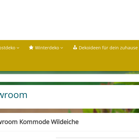
bstdeko
Winterdeko
Dekoideen für dein zuhause
wroom
room Kommode Wildeiche