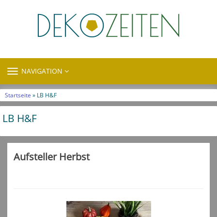
TOGGLE
NAVIGATION
NAVIGATION
Startseite
» LB H&F
LB H&F
Aufsteller Herbst