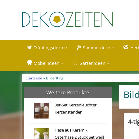
Frühlingsdeko
Sommerdeko
Her
Möbel Ideen
Gartenideen
Startseite
» BilderKing
Bil
Weitere Produkte
3er-Set Kerzenleuchter
Kerzenständer
4-tl
Hase aus Keramik
Osterhase 2 Stück Set weiß