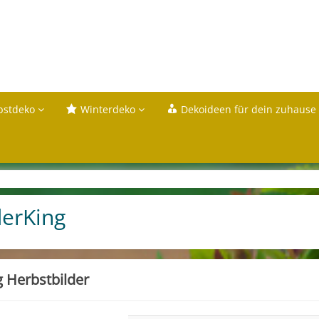
bstdeko
Winterdeko
Dekoideen für dein zuhause
derKing
g Herbstbilder