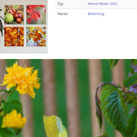
Typ
Herbst Bilder-2022
Marke
BilderKing