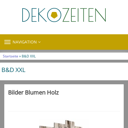
TOGGLE
NAVIGATION
NAVIGATION
Startseite
» B&D XXL
B&D XXL
Bilder Blumen Holz