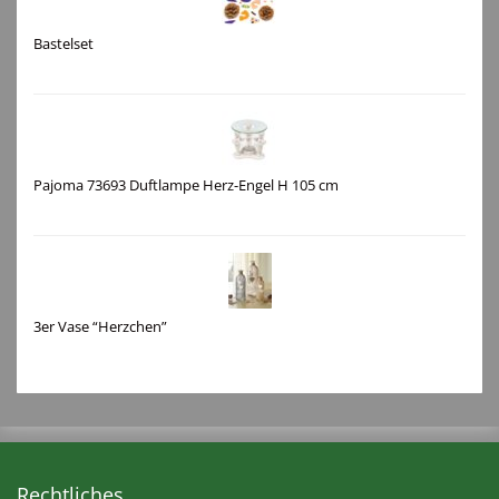
Bastelset
Pajoma 73693 Duftlampe Herz-Engel H 105 cm
3er Vase “Herzchen”
Rechtliches